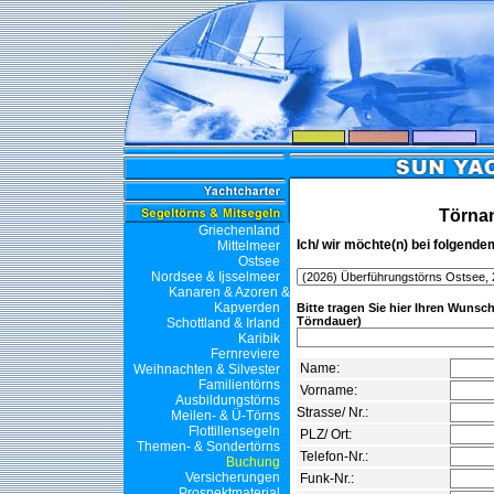
Törna
Griechenland
Ich/ wir möchte(n) bei folgende
Mittelmeer
Ostsee
Nordsee & Ijsselmeer
Kanaren & Azoren &
Kapverden
Bitte tragen Sie hier Ihren Wunsc
Törndauer)
Schottland & Irland
Karibik
Fernreviere
Name:
Weihnachten & Silvester
Familientörns
Vorname:
Ausbildungstörns
Strasse/ Nr.:
Meilen- & Ü-Törns
Flottillensegeln
PLZ/ Ort:
Themen- & Sondertörns
Telefon-Nr.:
Buchung
Versicherungen
Funk-Nr.:
Prospektmaterial